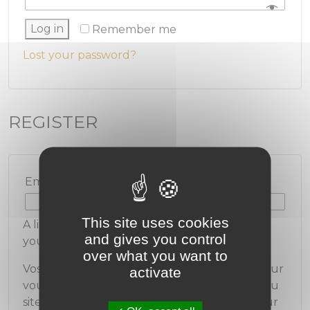
Log in
Remember me
Lost your password?
REGISTER
Email address
*
This site uses cookies
A link to set a new password will be sent to
and gives you control
your email address.
over what you want to
Vos données personnelles seront utilisées pour
activate
vous accompagner au cours de votre visite du
site web, gérer l’accès à votre compte, et pour