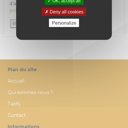
OK, accept all
d’autres raisons décrites dans notre
privacy
policy
.
Deny all cookies
Personalize
Register
Plan du site
Accueil
Qui sommes-nous ?
Tarifs
Contact
Informations