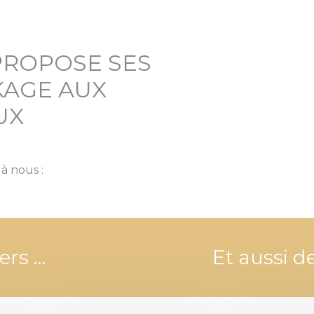
PROPOSE SES
KAGE AUX
UX
à nous :
ers …
Et aussi d