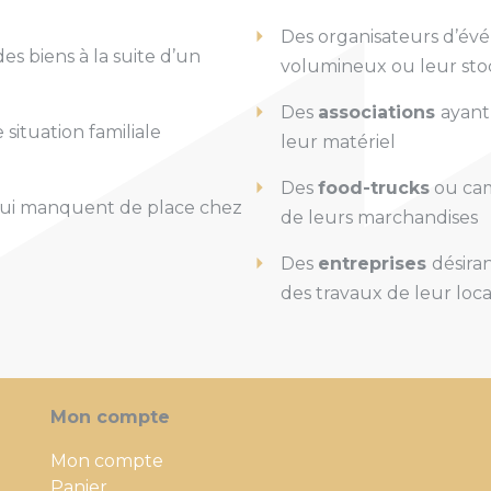
Des organisateurs d’év
es biens à la suite d’un
volumineux ou leur sto
Des
associations
ayant
situation familiale
leur matériel
Des
food-trucks
ou cam
ui manquent de place chez
de leurs marchandises
Des
entreprises
désira
des travaux de leur loca
Mon compte
Mon compte
Panier