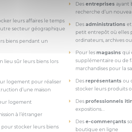
Des
entreprises
ayant 
recherche d’un nouveau
ocker leurs affaires le temps
Des
administrations
et
autre secteur géographique
petit entrepôt où elle
ordinateurs, archives ou
urs biens pendant un
Pour les
magasins
qui
supplémentaire ou de fai
 lieu sûr leurs biens lors
marchandises pour la sa
Des
représentants
ou 
ur logement pour réaliser
stocker leurs produits 
truction d’une maison
Des
professionnels iti
leur logement
expositions…
ission à l’étranger
Des
e-commerçants
so
t pour stocker leurs biens
boutique en ligne