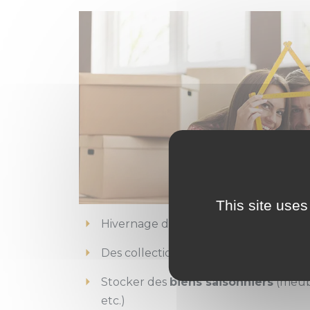
This site uses
Hivernage de votre
camping-car, ca
Des collectionneurs de
véhicules de
Stocker des
biens saisonniers
(meuble
etc.)