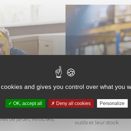
 cookies and gives you control over what you w
ravane, bateau
etc.
Des
autoentrepreneu
minimum.
OK, accept all
Deny all cookies
Personalize
 prestige
.
Des
artisans
à la reche
s de jardin, vélos, skis,
outils et leur stock