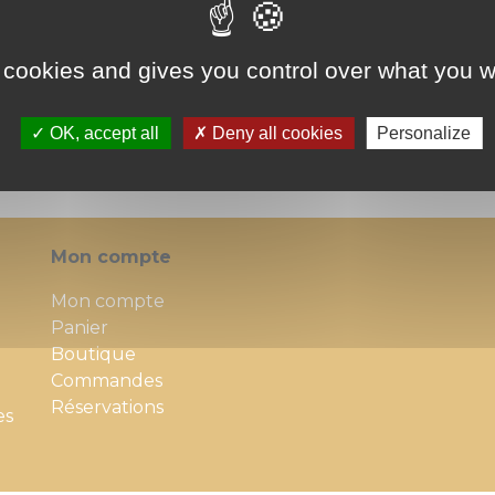
 BOX VOS AFFAIRES VOUS ATTENDRONT EN TOUTE SEC
 en double ? Il serait peut-être pratique de stocker ce
in.
 cookies and gives you control over what you w
 vous avez vendu votre maison, mais n’avez pas encore tr
 vous dépanner. Vous gardez avec vous l’indispensable et
itif.
OK, accept all
Deny all cookies
Personalize
Mon compte
Mon compte
Panier
Boutique
Commandes
Réservations
es