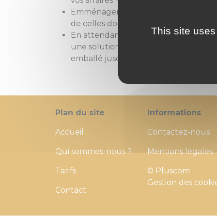
vos affaires ? chez MB CONCEPT
Emménager à deux : vous possédez tout
de celles dont vous avez envie et beso
This site uses
En attendant la maison de vos rêves :
une solution à court terme qui pourra
emballé jusqu’au déménagement défin
Plan du site
Informations
Accueil
Contactez-nous
Qui sommes-nous ?
Mentions légales
Tarifs
© Pluscom
Gestion des cooki
Contact