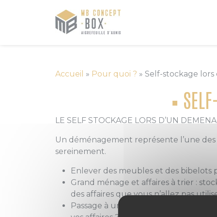
Accueil
»
Pour quoi ?
»
Self-stockage lo
SELF
LE SELF STOCKAGE LORS D’UN DEMEN
Un déménagement représente l’une des si
sereinement.
Enlever des meubles et des bibelots p
Grand ménage et affaires à trier : sto
des affaires que vous n’allez pas util
Passage à un logement plus petit : vo