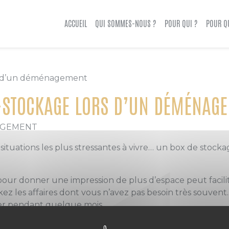
ACCUEIL
QUI SOMMES-NOUS ?
POUR QUI ?
POUR Q
rs d’un déménagement
-STOCKAGE LORS D’UN DÉMÉNAG
AGEMENT
tuations les plus stressantes à vivre… un box de stock
our donner une impression de plus d’espace peut facilit
ckez les affaires dont vous n’avez pas besoin très souven
iser pendant quelque mois.
us passez d’un quatre-épices à un deux-pièces, sans pou