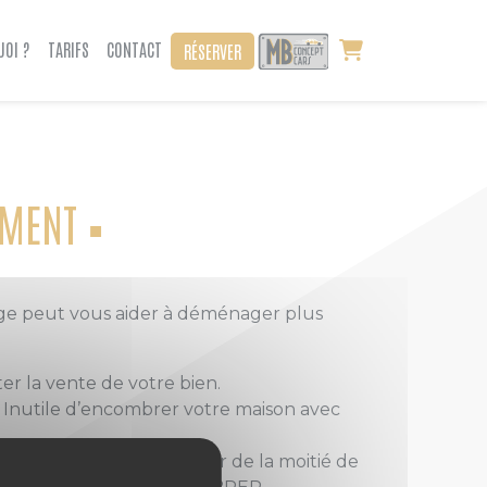
UOI ?
TARIFS
CONTACT
RÉSERVER
EMENT
age peut vous aider à déménager plus
er la vente de votre bien.
t. Inutile d’encombrer votre maison avec
r autant vous débarrasser de la moitié de