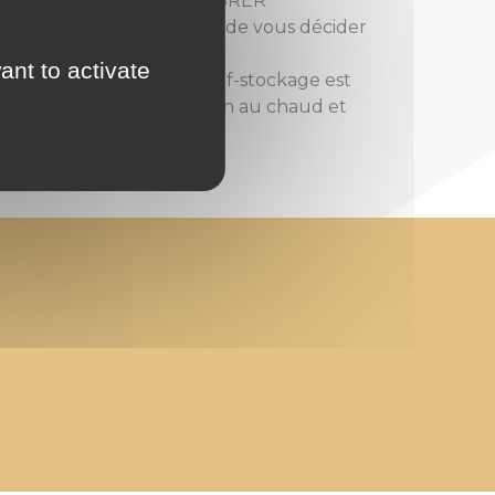
URITE SANS VOUS ENCOMBRER
rtaines affaires, le temps de vous décider
ant to activate
ouvé la prochaine ? Le self-stockage est
 laissez tout le reste bien au chaud et