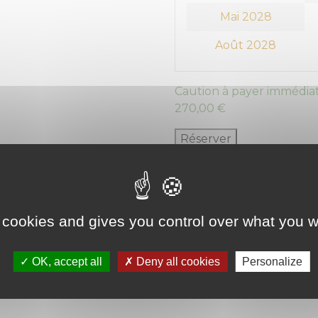
Mai 2028
Août 2028
Caution à payer immédiat
270,00
€
Réserver
Category:
Box 20m²
 cookies and gives you control over what you w
ion
OK, accept all
Deny all cookies
Personalize