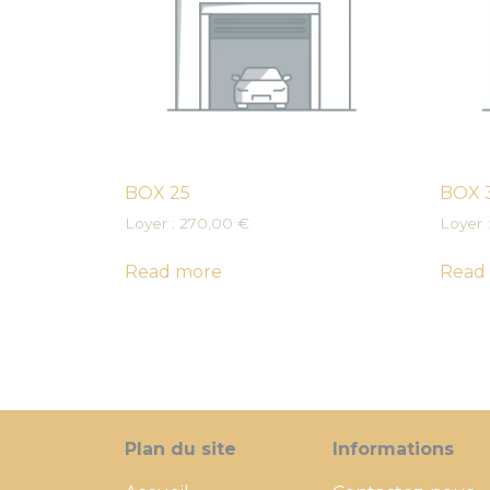
BOX 25
BOX 
Loyer :
270,00
€
Loyer 
Read more
Read
Plan du site
Informations