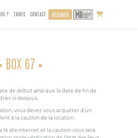
UOI ?
TARIFS
CONTACT
RÉSERVER
BOX 67
date de début ainsi que la date de fin de
drier ci-dessous.
ation, vous devez vous acquitter d’un
nt à la caution de la location.
 le site internet et la caution vous sera
cation après vérification de l’état des lieux.