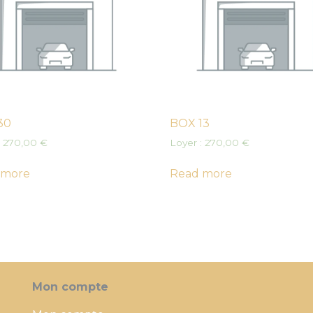
30
BOX 13
:
270,00
€
Loyer :
270,00
€
 more
Read more
Mon compte