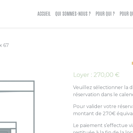
ACCUEIL
QUI SOMMES-NOUS ?
POUR QUI ?
POUR Q
x 67
Loyer :
270,00
€
Veuillez sélectionner la 
réservation dans le calen
Pour valider votre réserv
montant de 270€ équivale
Le paiement s’effectue via
restituée à la fin de la lo