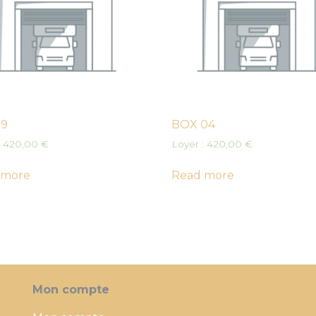
19
BOX 04
:
420,00
€
Loyer :
420,00
€
 more
Read more
Mon compte