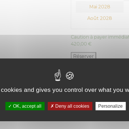
Mai 2028
Août 2028
Caution à payer immédiat
420,00
€
Réserver
Category:
Box 40m²
 cookies and gives you control over what you w
ion
OK, accept all
Deny all cookies
Personalize