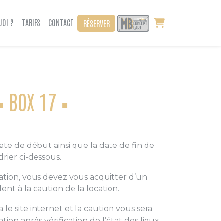
UOI ?
TARIFS
CONTACT
RÉSERVER
BOX 17
date de début ainsi que la date de fin de
drier ci-dessous.
ation, vous devez vous acquitter d’un
nt à la caution de la location.
 le site internet et la caution vous sera
cation après vérification de l’état des lieux.