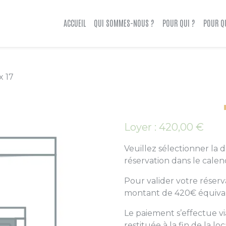
ACCUEIL
QUI SOMMES-NOUS ?
POUR QUI ?
POUR Q
x 17
Loyer :
420,00
€
Veuillez sélectionner la 
réservation dans le calen
Pour valider votre réserv
montant de 420€ équivale
Le paiement s’effectue via
restituée à la fin de la lo