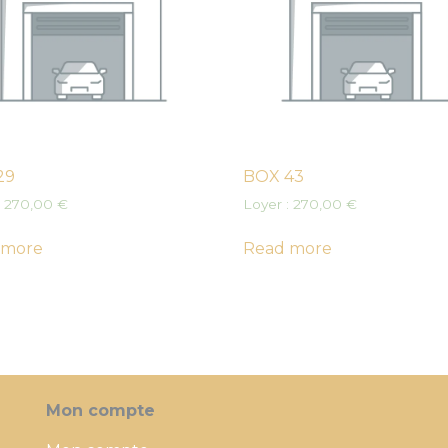
29
BOX 43
:
270,00
€
Loyer :
270,00
€
 more
Read more
Mon compte