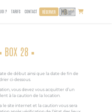
UOI ?
TARIFS
CONTACT
RÉSERVER
BOX 28
date de début ainsi que la date de fin de
drier ci-dessous.
ation, vous devez vous acquitter d’un
nt à la caution de la location.
 le site internet et la caution vous sera
cation après vérification de l’état des lieux.