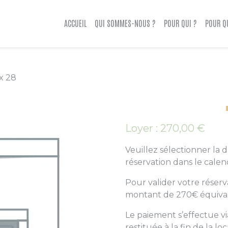
ACCUEIL
QUI SOMMES-NOUS ?
POUR QUI ?
POUR Q
x 28
Loyer :
270,00
€
Veuillez sélectionner la 
réservation dans le calen
Pour valider votre réserv
montant de 270€ équivale
Le paiement s’effectue via
restituée à la fin de la lo