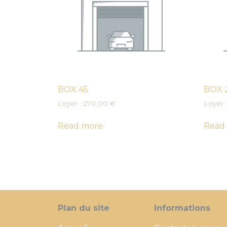
BOX 45
BOX 
Loyer :
270,00
€
Loyer 
Read more
Read
Plan du site
Informations