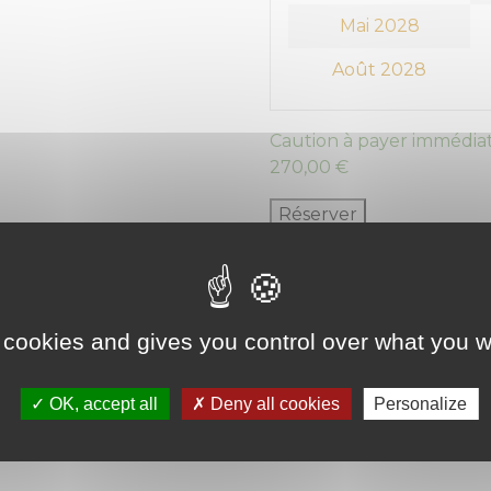
Mai 2028
Août 2028
Caution à payer immédiat
270,00
€
Réserver
Category:
Box 20m²
 cookies and gives you control over what you w
ion
OK, accept all
Deny all cookies
Personalize